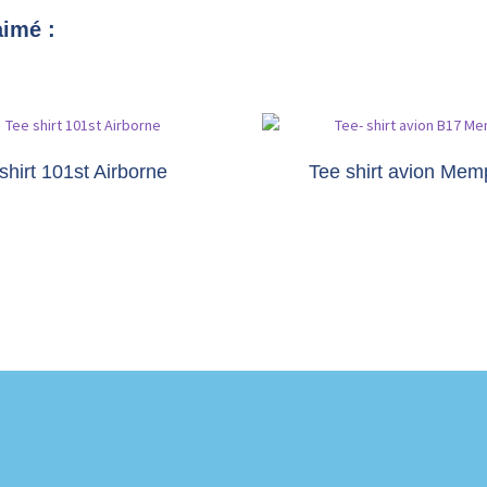
aimé :
shirt 101st Airborne
Tee shirt avion Mem