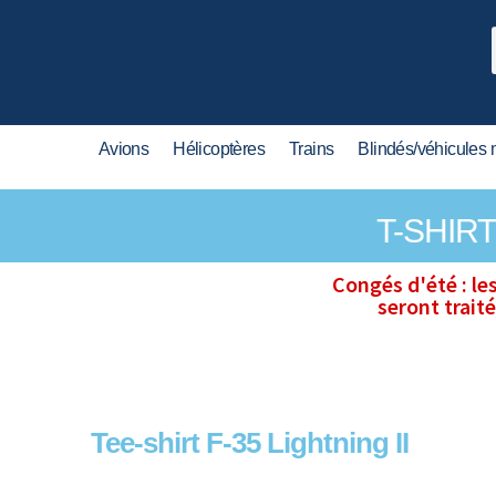
Avions
Hélicoptères
Trains
Blindés/véhicules m
T-SHIR
Congés d'été : le
seront trait
Tee-shirt F-35 Lightning II