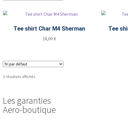
Tee shirt Char M4 Sherman
Tee shi
18,00
€
Choix des options
2 résultats affichés
Les garanties
Aero-boutique