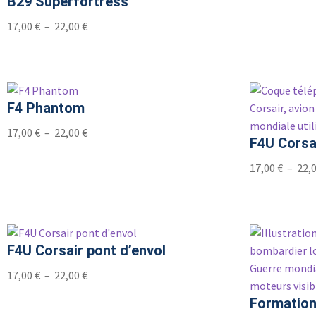
B29 Superfortress
17,00
€
–
22,00
€
F4 Phantom
17,00
€
–
22,00
€
F4U Corsa
17,00
€
–
22,
F4U Corsair pont d’envol
17,00
€
–
22,00
€
Formation