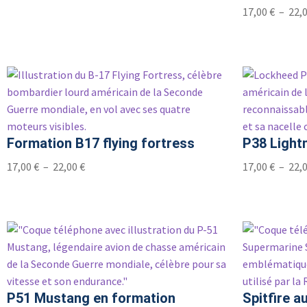
17,00
€
–
22,
Formation B17 flying fortress
P38 Light
17,00
€
–
22,00
€
17,00
€
–
22,
P51 Mustang en formation
Spitfire a