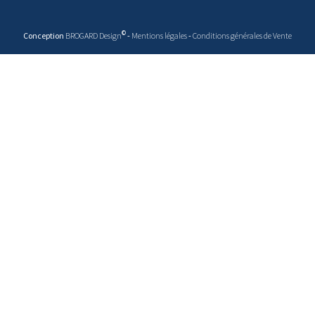
©
Conception
BROGARD Design
-
Mentions légales
-
Conditions générales de Vente