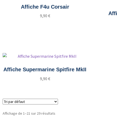
Affiche F4u Corsair
Aff
9,90
€
Ajouter au panier
Affiche Supermarine Spitfire MkII
9,90
€
Ajouter au panier
Affichage de 1–21 sur 29 résultats