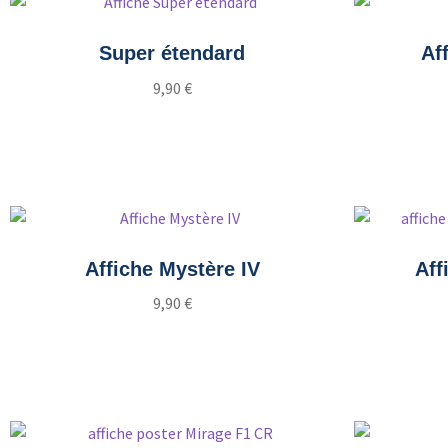
Super étendard
Af
9,90
€
Ajouter au panier
Affiche Mystère IV
Aff
9,90
€
Ajouter au panier