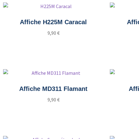
Affiche H225M Caracal
Aff
9,90
€
Ajouter au panier
Affiche MD311 Flamant
Aff
9,90
€
Ajouter au panier