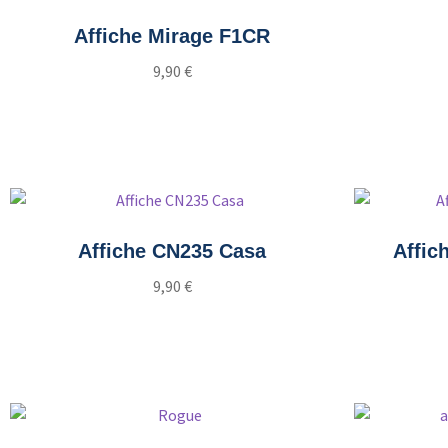
Affiche Mirage F1CR
9,90
€
Ajouter au panier
Affiche CN235 Casa
Affich
9,90
€
Ajouter au panier