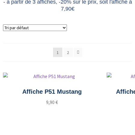
- à partir de 3 affiches, -20% sur le prix, soit l'affiche à
7,90€
1
2
Affiche P51 Mustang
Affich
9,90
€
Ajouter au panier