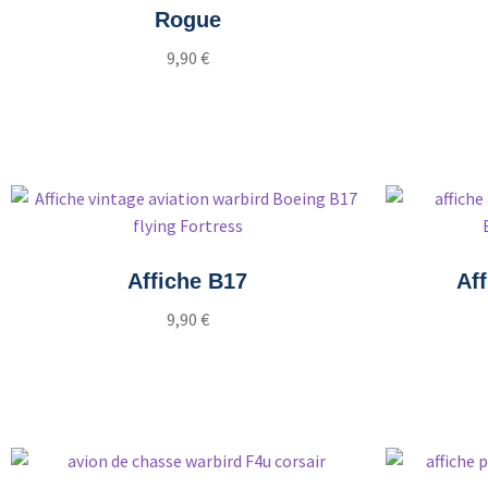
Rogue
9,90
€
Ajouter au panier
Affiche B17
Aff
9,90
€
Ajouter au panier