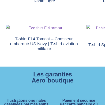
T-shirt Tigre
T
T-shirt F14 Tomcat – Chasseur
embarqué US Navy | T-shirt aviation
T-shirt 
militaire
Les garanties
Aero-boutique
Illustrations originales
Paiement sécurisé
dessinées par mes soins
Par carte bancaire ou