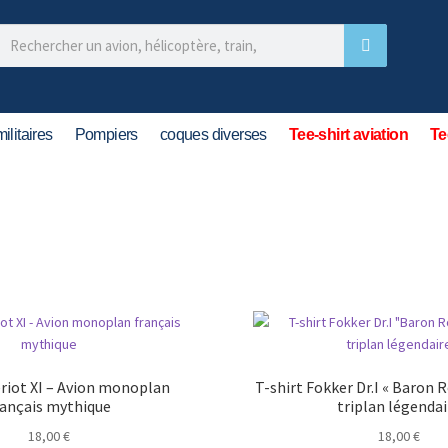
ilitaires
Pompiers
coques diverses
Tee-shirt aviation
Te
ériot XI – Avion monoplan
T-shirt Fokker Dr.I « Baron 
rançais mythique
triplan légendai
18,00
€
18,00
€