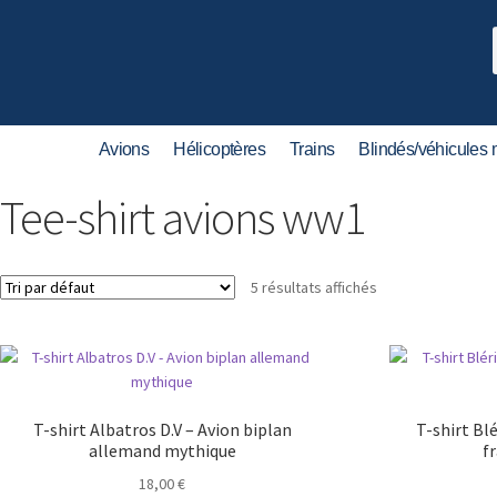
Avions
Hélicoptères
Trains
Blindés/véhicules m
Tee-shirt avions ww1
5 résultats affichés
T-shirt Albatros D.V – Avion biplan
T-shirt Bl
allemand mythique
f
18,00
€