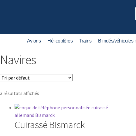
Avions
Hélicoptères
Trains
Blindés/véhicules m
Navires
3 résultats affichés
Cuirassé Bismarck