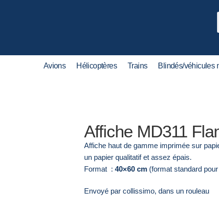
Avions
Hélicoptères
Trains
Blindés/véhicules m
Affiche MD311 Fla
Affiche haut de gamme imprimée sur papi
un papier qualitatif et assez épais.
Format :
40×60 cm
(format standard pour
Envoyé par collissimo, dans un rouleau