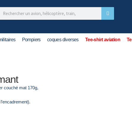
ilitaires
Pompiers
coques diverses
Tee-shirt aviation
Te
mant
er couché mat 170g,
 l’encadrement).