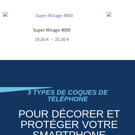
Super Mirage 4000
19,00
€
–
25,00
€
3 TYPES DE COQUES DE
TÉLÉPHONE
POUR DÉCORER ET
PROTÉGER VOTRE
SMARTPHONE