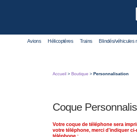
Avions
Hélicoptères
Trains
Blindés/véhicules m
Accueil
>
Boutique
>
Personnalisation
Coque Personnalis
Votre coque de téléphone sera impr
votre téléphone, merci d'indiquer ci
téléphone :