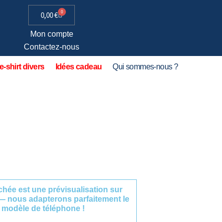
0
0,00
€
Mon compte
Contactez-nous
e-shirt divers
Idées cadeau
Qui sommes-nous ?
fichée est une prévisualisation sur
— nous adapterons parfaitement le
 modèle de téléphone !