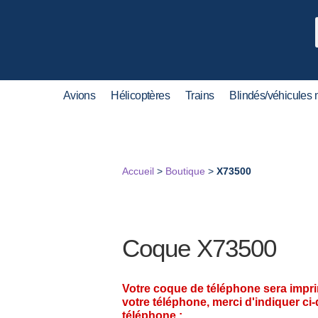
Avions
Hélicoptères
Trains
Blindés/véhicules m
Accueil
>
Boutique
>
X73500
Coque X73500
Votre coque de téléphone sera impr
votre téléphone, merci d'indiquer ci
téléphone :