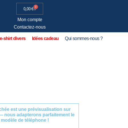
0
0,00
€
Mon compte
Contactez-nous
e-shirt divers
Idées cadeau
Qui sommes-nous ?
fichée est une prévisualisation sur
— nous adapterons parfaitement le
 modèle de téléphone !