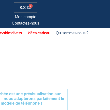
0
0,00
€
Mon compte
Contactez-nous
e-shirt divers
Idées cadeau
Qui sommes-nous ?
fichée est une prévisualisation sur
— nous adapterons parfaitement le
 modèle de téléphone !