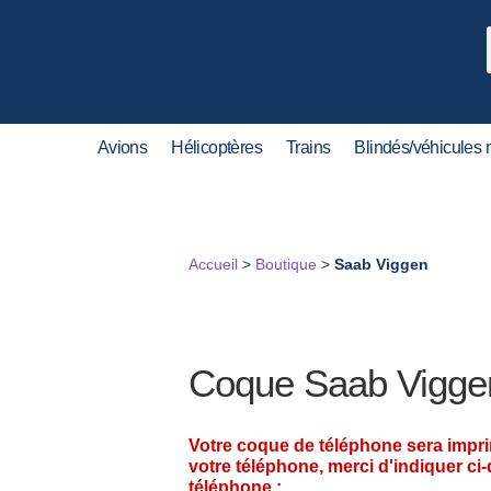
Avions
Hélicoptères
Trains
Blindés/véhicules m
Accueil
>
Boutique
>
Saab Viggen
Coque Saab Vigge
Votre coque de téléphone sera impr
votre téléphone, merci d'indiquer ci
téléphone :