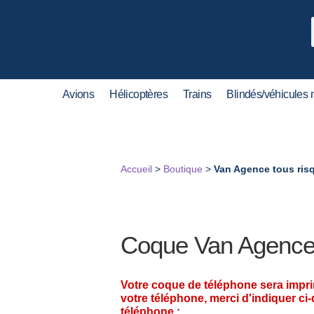
Avions
Hélicoptères
Trains
Blindés/véhicules m
Accueil
>
Boutique
>
Van Agence tous ris
Coque Van Agence 
Votre coque de téléphone sera impr
votre téléphone, merci d'indiquer ci
téléphone :