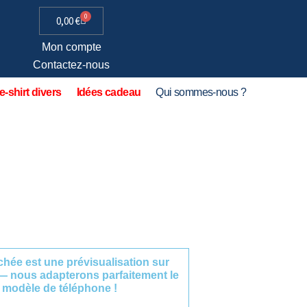
0
0,00
€
Mon compte
Contactez-nous
e-shirt divers
Idées cadeau
Qui sommes-nous ?
fichée est une prévisualisation sur
— nous adapterons parfaitement le
 modèle de téléphone !