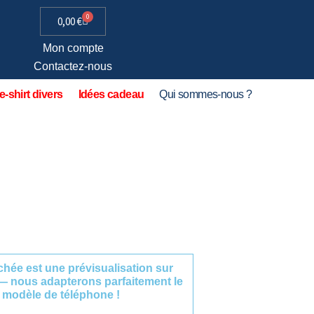
0
0,00
€
Mon compte
Contactez-nous
e-shirt divers
Idées cadeau
Qui sommes-nous ?
fichée est une prévisualisation sur
— nous adapterons parfaitement le
 modèle de téléphone !