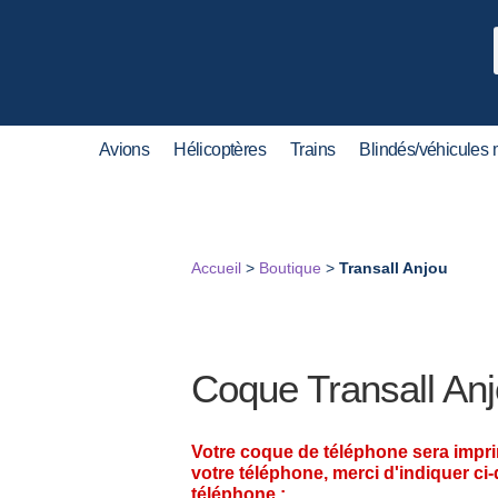
Avions
Hélicoptères
Trains
Blindés/véhicules m
Accueil
>
Boutique
>
Transall Anjou
Coque Transall An
Votre coque de téléphone sera impr
votre téléphone, merci d'indiquer ci
téléphone :