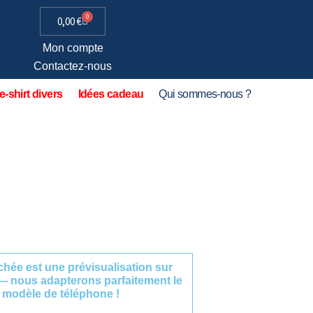
0
0,00
€
Mon compte
Contactez-nous
e-shirt divers
Idées cadeau
Qui sommes-nous ?
fichée est une prévisualisation sur
— nous adapterons parfaitement le
 modèle de téléphone !