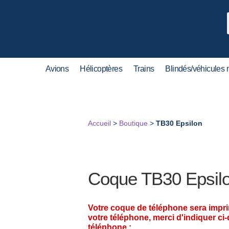
Avions
Hélicoptères
Trains
Blindés/véhicules m
Accueil
>
Boutique
>
TB30 Epsilon
Coque TB30 Epsil
Votre coque de téléphone sera impr
votre téléphone, merci d'indiquer ci
téléphone :