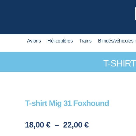
Avions
Hélicoptères
Trains
Blindés/véhicules m
T-SHIR
T-shirt Mig 31 Foxhound
18,00
€
–
22,00
€