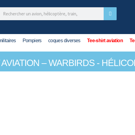
ilitaires
Pompiers
coques diverses
Tee-shirt aviation
Te
T AVIATION – WARBIRDS - HÉLIC