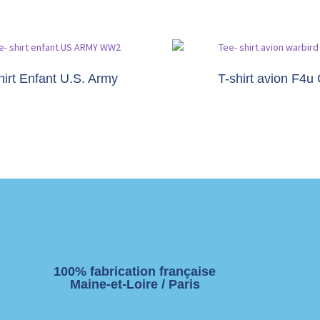
hirt Enfant U.S. Army
T-shirt avion F4u 
100% fabrication française
Maine-et-Loire / Paris