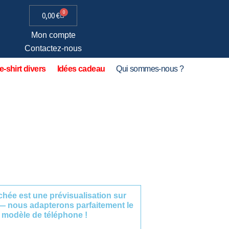
0
0,00
€
Mon compte
Contactez-nous
e-shirt divers
Idées cadeau
Qui sommes-nous ?
fichée est une prévisualisation sur
— nous adapterons parfaitement le
 modèle de téléphone !