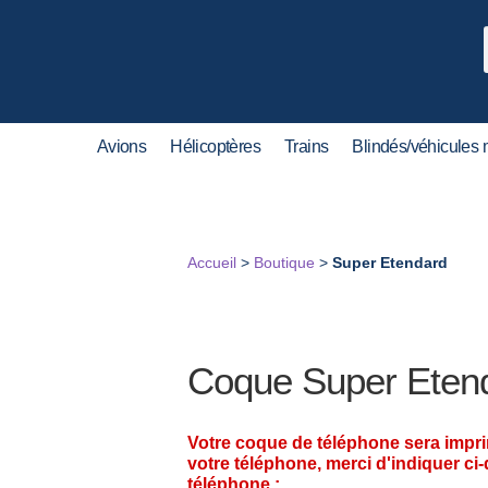
Avions
Hélicoptères
Trains
Blindés/véhicules m
Accueil
>
Boutique
>
Super Etendard
Coque Super Eten
Votre coque de téléphone sera impr
votre téléphone, merci d'indiquer ci
téléphone :