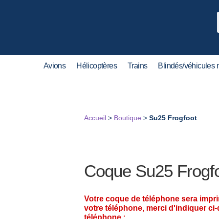
Avions
Hélicoptères
Trains
Blindés/véhicules m
Accueil
>
Boutique
>
Su25 Frogfoot
Coque Su25 Frogf
Votre coque de téléphone sera impr
votre téléphone, merci d'indiquer ci
téléphone :