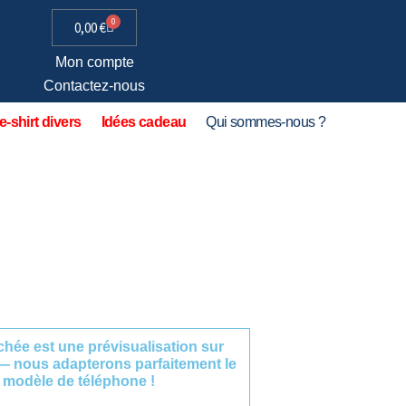
0
0,00
€
Mon compte
Contactez-nous
e-shirt divers
Idées cadeau
Qui sommes-nous ?
fichée est une prévisualisation sur
— nous adapterons parfaitement le
 modèle de téléphone !