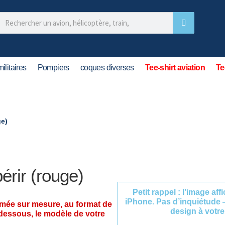
ilitaires
Pompiers
coques diverses
Tee-shirt aviation
Te
ge)
rir (rouge)
Petit rappel : l’image af
iPhone. Pas d’inquiétude 
imée sur mesure, au format de
design à votre
-dessous, le modèle de votre