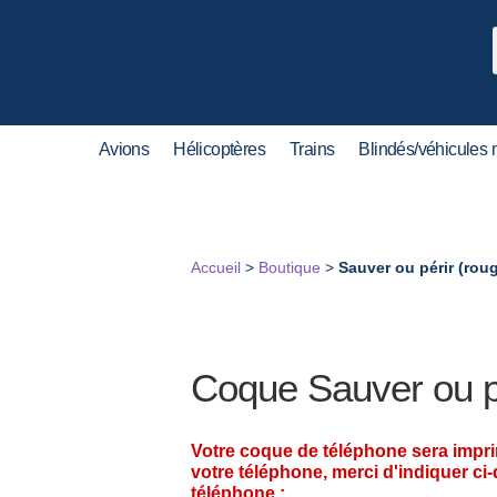
Avions
Hélicoptères
Trains
Blindés/véhicules m
Accueil
>
Boutique
>
Sauver ou périr (rou
Coque Sauver ou pé
Votre coque de téléphone sera impr
votre téléphone, merci d'indiquer ci
téléphone :