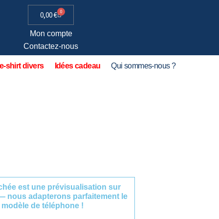
0
0,00
€
Mon compte
Contactez-nous
e-shirt divers
Idées cadeau
Qui sommes-nous ?
fichée est une prévisualisation sur
— nous adapterons parfaitement le
 modèle de téléphone !