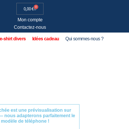
0
0,00
€
Mon compte
Contactez-nous
e-shirt divers
Idées cadeau
Qui sommes-nous ?
fichée est une prévisualisation sur
— nous adapterons parfaitement le
 modèle de téléphone !