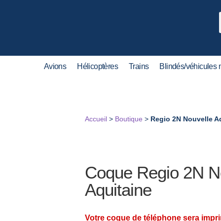
Avions
Hélicoptères
Trains
Blindés/véhicules m
Accueil
>
Boutique
>
Regio 2N Nouvelle A
Coque Regio 2N N
Aquitaine
Votre coque de téléphone sera impr