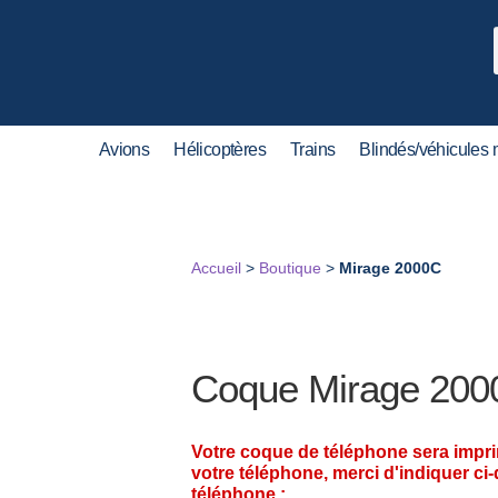
Avions
Hélicoptères
Trains
Blindés/véhicules m
Accueil
>
Boutique
>
Mirage 2000C
Coque Mirage 200
Votre coque de téléphone sera impr
votre téléphone, merci d'indiquer ci
téléphone :