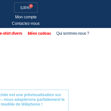
0
0,00
€
Mon compte
Contactez-nous
e-shirt divers
Idées cadeau
Qui sommes-nous ?
fichée est une prévisualisation sur
— nous adapterons parfaitement le
 modèle de téléphone !