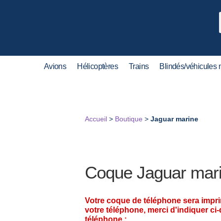
Avions
Hélicoptères
Trains
Blindés/véhicules m
Accueil
>
Boutique
>
Jaguar marine
Coque Jaguar mar
Votre coque de téléphone sera impr
votre téléphone, merci d'indiquer ci
téléphone :