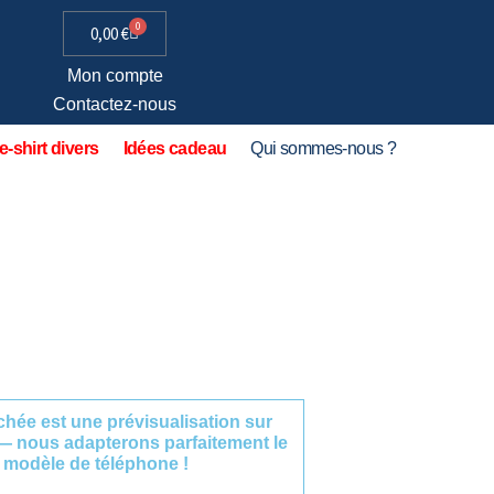
0
0,00
€
Mon compte
Contactez-nous
e-shirt divers
Idées cadeau
Qui sommes-nous ?
fichée est une prévisualisation sur
— nous adapterons parfaitement le
 modèle de téléphone !