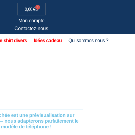
0
0,00
€
Mon compte
Contactez-nous
e-shirt divers
Idées cadeau
Qui sommes-nous ?
fichée est une prévisualisation sur
— nous adapterons parfaitement le
 modèle de téléphone !