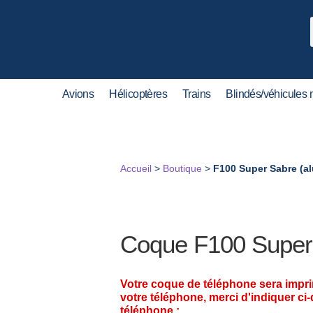
Avions
Hélicoptères
Trains
Blindés/véhicules m
Accueil
>
Boutique
>
F100 Super Sabre (al
Coque F100 Super 
Votre coque de téléphone sera impr
votre téléphone, merci d'indiquer ci
téléphone :