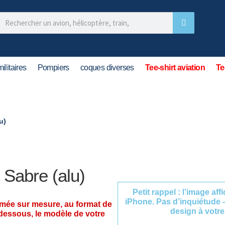
ilitaires
Pompiers
coques diverses
Tee-shirt aviation
Te
u)
Sabre (alu)
Petit rappel : l’image af
iPhone. Pas d’inquiétude 
imée sur mesure, au format de
design à votre
-dessous, le modèle de votre