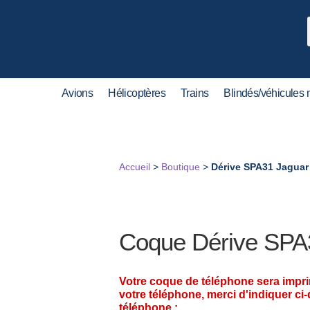
Avions
Hélicoptères
Trains
Blindés/véhicules m
Accueil
>
Boutique
>
Dérive SPA31 Jaguar
Coque Dérive SPA
Votre coque de téléphone sera impr
votre téléphone, merci d'indiquer ci
téléphone :