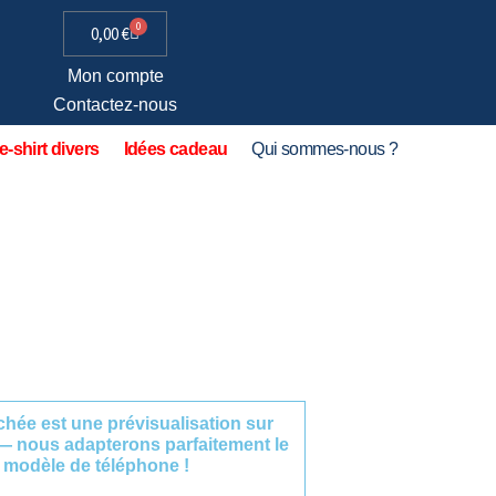
0
0,00
€
Mon compte
Contactez-nous
e-shirt divers
Idées cadeau
Qui sommes-nous ?
fichée est une prévisualisation sur
— nous adapterons parfaitement le
 modèle de téléphone !