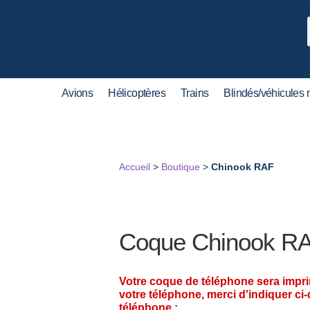
Avions
Hélicoptères
Trains
Blindés/véhicules m
Accueil
>
Boutique
>
Chinook RAF
Coque Chinook R
Votre coque de téléphone sera impr
votre téléphone, merci d'indiquer ci
téléphone :