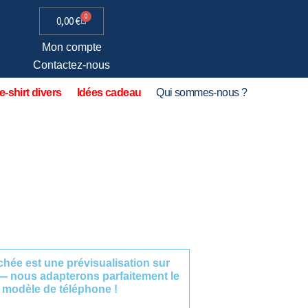
0
0,00
€
Mon compte
Contactez-nous
e-shirt divers
Idées cadeau
Qui sommes-nous ?
fichée est une prévisualisation sur
— nous adapterons parfaitement le
 modèle de téléphone !