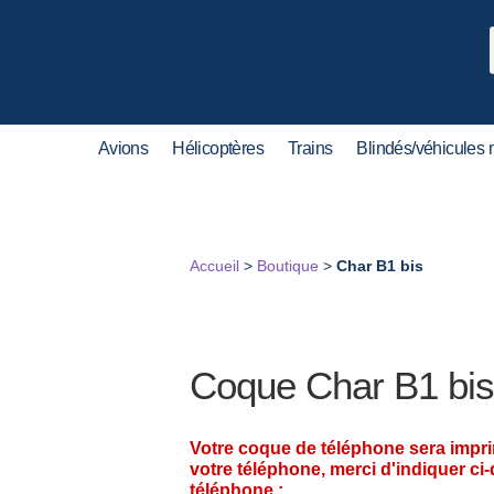
Avions
Hélicoptères
Trains
Blindés/véhicules m
Accueil
>
Boutique
>
Char B1 bis
Coque Char B1 bis
Votre coque de téléphone sera impr
votre téléphone, merci d'indiquer ci
téléphone :