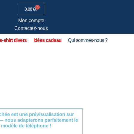
0
0,00
€
Mon compte
Contactez-nous
e-shirt divers
Idées cadeau
Qui sommes-nous ?
fichée est une prévisualisation sur
— nous adapterons parfaitement le
 modèle de téléphone !