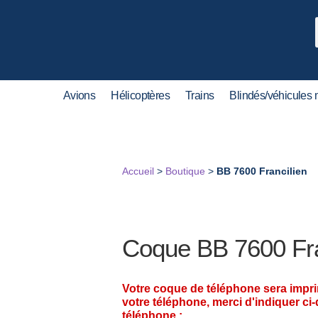
Avions
Hélicoptères
Trains
Blindés/véhicules m
Accueil
>
Boutique
>
BB 7600 Francilien
Coque BB 7600 Fra
Votre coque de téléphone sera impr
votre téléphone, merci d'indiquer ci
téléphone :