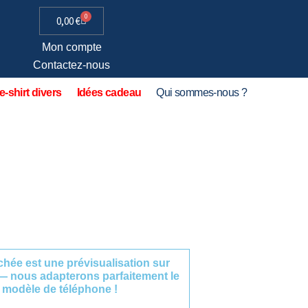
0
0,00
€
Mon compte
Contactez-nous
e-shirt divers
Idées cadeau
Qui sommes-nous ?
fichée est une prévisualisation sur
— nous adapterons parfaitement le
 modèle de téléphone !