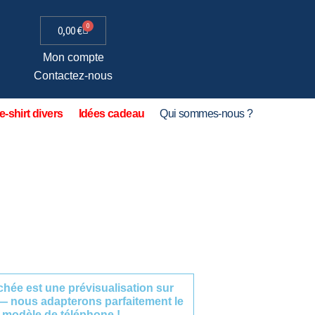
0
0,00
€
Mon compte
Contactez-nous
e-shirt divers
Idées cadeau
Qui sommes-nous ?
fichée est une prévisualisation sur
— nous adapterons parfaitement le
 modèle de téléphone !