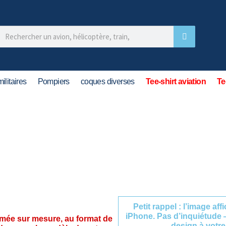
ilitaires
Pompiers
coques diverses
Tee-shirt aviation
Te
Petit rappel : l’image af
iPhone. Pas d’inquiétude 
imée sur mesure, au format de
design à votre