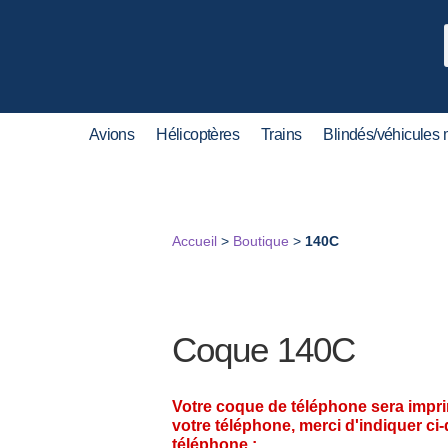
Avions
Hélicoptères
Trains
Blindés/véhicules m
Accueil
>
Boutique
>
140C
Coque 140C
Votre coque de téléphone sera impr
votre téléphone, merci d'indiquer ci
téléphone :