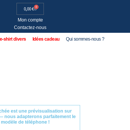
0
0,00
€
Mon compte
Contactez-nous
e-shirt divers
Idées cadeau
Qui sommes-nous ?
fichée est une prévisualisation sur
— nous adapterons parfaitement le
 modèle de téléphone !