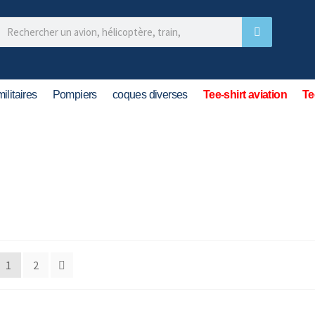
ilitaires
Pompiers
coques diverses
Tee-shirt aviation
Te
1
2